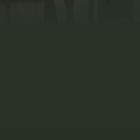
Чи отримаю я
сертифікат про участь у
заході?
Чи можна буде
оформити
відрядження?
Чи зможу я отримати
відеозапис заходу?