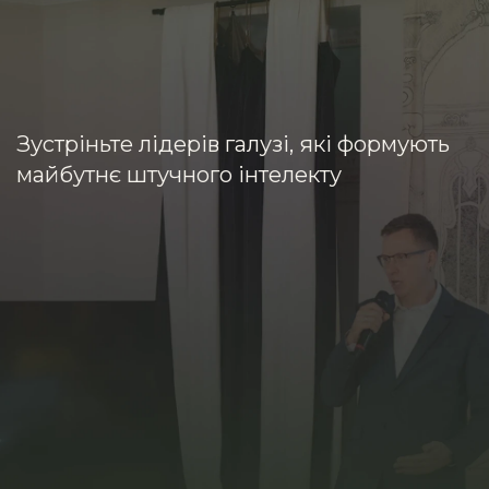
FAQ
Зустріньте лідерів галузі,
які формують
майбутнє
штучного інтелекту
Чи можна долучитися
онлайн?
Коли я отримаю квиток
на захід?