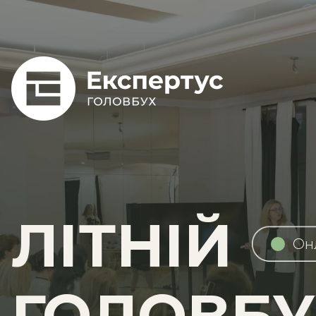
ЛІТНІЙ
Oн