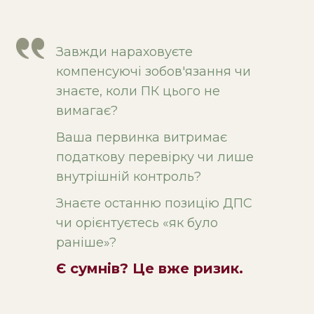
ПРИДБАТИ КВИТОК
Завжди нараховуєте
компенсуючі зобов'язання чи
знаєте, коли ПК цього не
вимагає?
Ваша первинка витримає
податкову перевірку чи лише
внутрішній контроль?
Знаєте останню позицію ДПС
чи орієнтуєтесь «як було
раніше»?
Є сумнів? Це вже ризик.