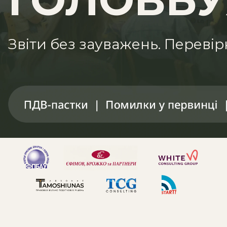
ГОЛОВБУ
Звіти без зауважень. Перевір
8+
200+
спікерів
учасників